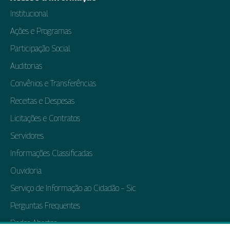
Institucional
Ações e Programas
Participação Social
Auditorias
Convênios e Transferências
Receitas e Despesas
Licitações e Contratos
Servidores
Informações Classificadas
Ouvidoria
Serviço de Informação ao Cidadão – Sic
Perguntas Frequentes
Dados Abertos