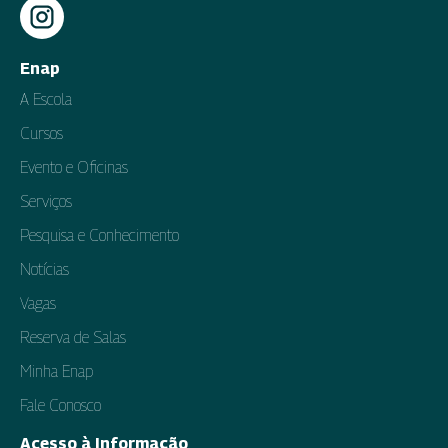
Enap
A Escola
Cursos
Evento e Oficinas
Serviços
Pesquisa e Conhecimento
Notícias
Vagas
Reserva de Salas
Minha Enap
Fale Conosco
Acesso à Informação