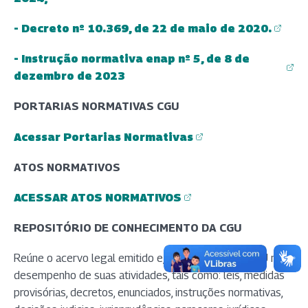
- Decreto nº 10.369, de 22 de maio de 2020.
(abre em nova aba)
- Instrução normativa enap nº 5, de 8 de
(abre em nova aba)
dezembro de 2023
PORTARIAS NORMATIVAS CGU
Acessar Portarias Normativas
(abre em nova aba)
ATOS NORMATIVOS
ACESSAR ATOS NORMATIVOS
(abre em nova aba)
REPOSITÓRIO DE CONHECIMENTO DA CGU
Reúne o acervo legal emitido e/ou utilizado pela CGU no
desempenho de suas atividades, tais como: leis, medidas
provisórias, decretos, enunciados, instruções normativas,