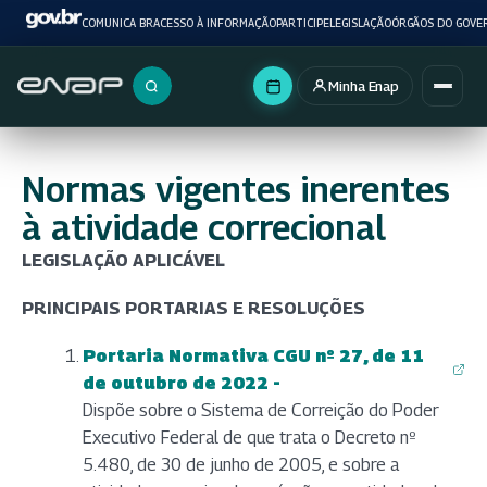
COMUNICA BR
ACESSO À INFORMAÇÃO
PARTICIPE
LEGISLAÇÃO
ÓRGÃOS DO GOVE
Minha Enap
Buscar no portal
Normas vigentes inerentes
à atividade correcional
LEGISLAÇÃO APLICÁVEL
PRINCIPAIS PORTARIAS E RESOLUÇÕES
Portaria Normativa CGU nº 27, de 11
(abre em nova aba)
de outubro de 2022 -
Dispõe sobre o Sistema de Correição do Poder
Executivo Federal de que trata o Decreto nº
5.480, de 30 de junho de 2005, e sobre a