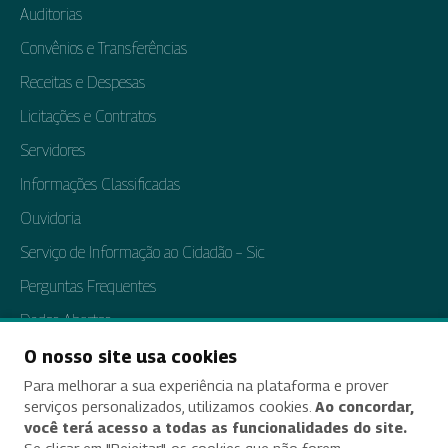
Auditorias
Convênios e Transferências
Receitas e Despesas
Licitações e Contratos
Servidores
Informações Classificadas
Ouvidoria
Serviço de Informação ao Cidadão – Sic
Perguntas Frequentes
Dados Abertos
Tratamento de Dados Pessoais
O nosso site usa cookies
Para melhorar a sua experiência na plataforma e prover
Transparência e Prestação de Contas
serviços personalizados, utilizamos cookies.
Ao concordar,
você terá acesso a todas as funcionalidades do site.