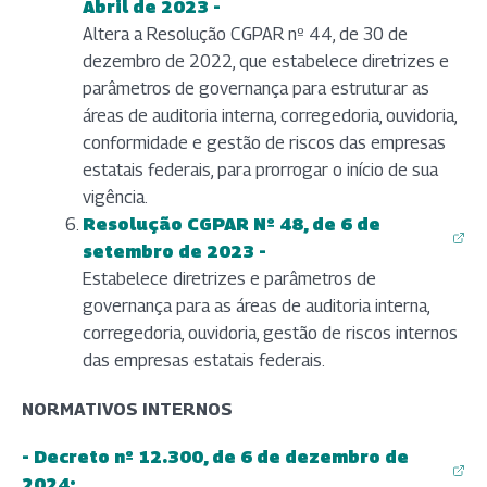
(abre em nova aba)
Abril de 2023 -
Altera a Resolução CGPAR nº 44, de 30 de
dezembro de 2022, que estabelece diretrizes e
parâmetros de governança para estruturar as
áreas de auditoria interna, corregedoria, ouvidoria,
conformidade e gestão de riscos das empresas
estatais federais, para prorrogar o início de sua
vigência.
Resolução CGPAR Nº 48, de 6 de
(abre em nova aba)
setembro de 2023 -
Estabelece diretrizes e parâmetros de
governança para as áreas de auditoria interna,
corregedoria, ouvidoria, gestão de riscos internos
das empresas estatais federais.
NORMATIVOS INTERNOS
- Decreto nº 12.300, de 6 de dezembro de
(abre em nova aba)
2024;