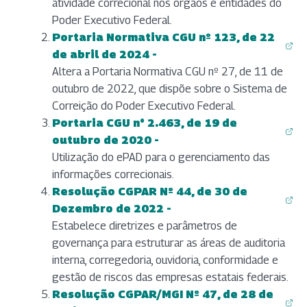
atividade correcional nos órgãos e entidades do
Poder Executivo Federal.
Portaria Normativa CGU nº 123, de 22
(abre em nova aba)
de abril de 2024 -
Altera a Portaria Normativa CGU nº 27, de 11 de
outubro de 2022, que dispõe sobre o Sistema de
Correição do Poder Executivo Federal.
Portaria CGU n° 2.463, de 19 de
(abre em nova aba)
outubro de 2020 -
Utilização do ePAD para o gerenciamento das
informações correcionais.
Resolução CGPAR Nº 44, de 30 de
(abre em nova aba)
Dezembro de 2022 -
Estabelece diretrizes e parâmetros de
governança para estruturar as áreas de auditoria
interna, corregedoria, ouvidoria, conformidade e
gestão de riscos das empresas estatais federais.
Resolução CGPAR/MGI Nº 47, de 28 de