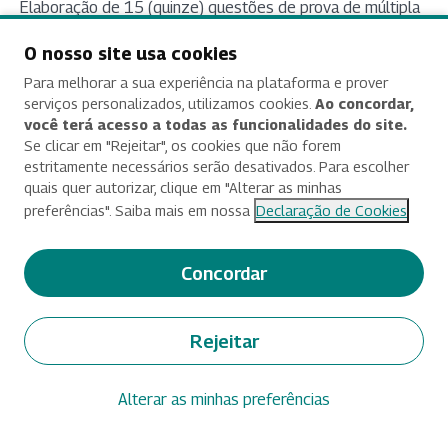
Elaboração de 15 (quinze) questões de prova de múltipla
escolha para a realização da primeira fase do Processo
O nosso site usa cookies
Seletivo do Doutorado Profissional em Políticas Públicas.
Para melhorar a sua experiência na plataforma e prover
Empenho nº 2026NE400054
serviços personalizados, utilizamos cookies.
Ao concordar,
(abre em nova aba)
você terá acesso a todas as funcionalidades do site.
Instrutoria em cursos de curta e média duração do
Se clicar em "Rejeitar", os cookies que não forem
estritamente necessários serão desativados. Para escolher
catálogo da Enap, presencial ou através de ambiente
quais quer autorizar, clique em "Alterar as minhas
virtual - Curso "Planilha de Custos e Formação de Preços".
preferências". Saiba mais em nossa
Declaração de Cookies
Empenho nº 2026NE400055
(abre em nova aba)
Concordar
Instrutoria em cursos de curta e média duração do
catálogo da Enap, presencial ou através de ambiente
virtual - Curso "Participação em Comissões de
Rejeitar
Confirmação da Autodeclaração (Heteroidentificação)".
Alterar as minhas preferências
Empenho nº 2026NE400050
(abre em nova aba)
Elaboração de 14 (quatorze) questões de prova de