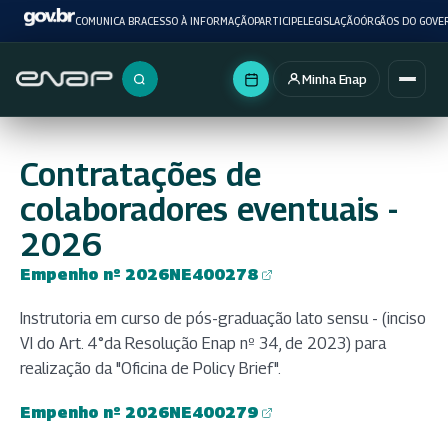
COMUNICA BR
ACESSO À INFORMAÇÃO
PARTICIPE
LEGISLAÇÃO
ÓRGÃOS DO GOVE
Minha Enap
Buscar no portal
Contratações de
colaboradores eventuais -
2026
Empenho nº 2026NE400278
(abre em nova aba)
Instrutoria em curso de pós-graduação lato sensu - (inciso
VI do Art. 4°da Resolução Enap nº 34, de 2023) para
realização da "Oficina de Policy Brief".
Empenho nº 2026NE400279
(abre em nova aba)