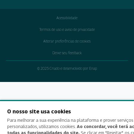
Acessibilidade
Termos de uso e aviso de privacidade
Alterar preferências de cookies
Deixe seu feedback
© 2025 Criado e desenvolvido por Enap
O nosso site usa cookies
Para melhorar a sua experiência na plataforma e prover serviços
personalizados, utilizamos cookies.
Ao concordar, você terá a
todas as funcionalidades do site.
Se clicar em "Rejeitar", os 