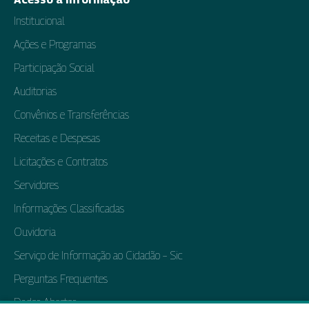
Institucional
Ações e Programas
Participação Social
Auditorias
Convênios e Transferências
Receitas e Despesas
Licitações e Contratos
Servidores
Informações Classificadas
Ouvidoria
Serviço de Informação ao Cidadão – Sic
Perguntas Frequentes
Dados Abertos