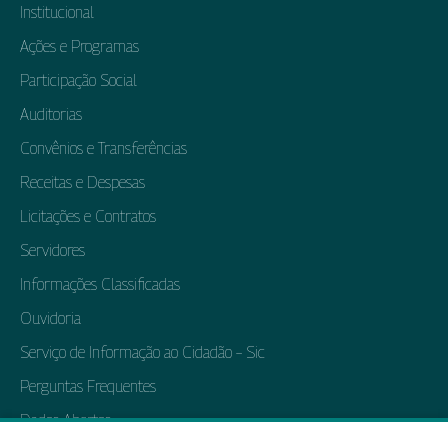
Institucional
Ações e Programas
Participação Social
Auditorias
Convênios e Transferências
Receitas e Despesas
Licitações e Contratos
Servidores
Informações Classificadas
Ouvidoria
Serviço de Informação ao Cidadão – Sic
Perguntas Frequentes
Dados Abertos