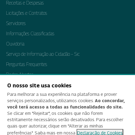
Receitas e Despesas
Licitações e Contratos
Servidores
Informações Classificadas
Ouvidoria
Serviço de Informação ao Cidadão – Sic
Perguntas Frequentes
Dados Abertos
Tratamento de Dados Pessoais
O nosso site usa cookies
Para melhorar a sua experiência na plataforma e prover
Transparência e Prestação de Contas
serviços personalizados, utilizamos cookies.
Ao concordar,
você terá acesso a todas as funcionalidades do site.
Se clicar em "Rejeitar", os cookies que não forem
estritamente necessários serão desativados. Para escolher
Acessibilidade
quais quer autorizar, clique em "Alterar as minhas
preferências". Saiba mais em nossa
Declaração de Cookies
Termos de uso e aviso de privacidade