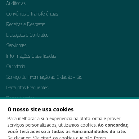
Auditorias
Convênios e Transferências
Receitas e Despesas
Licitações e Contratos
Servidores
Informações Classificadas
Ouvidoria
Serviço de Informação ao Cidadão – Sic
Perguntas Frequentes
Dados Abertos
Tratamento de Dados Pessoais
O nosso site usa cookies
Para melhorar a sua experiência na plataforma e prover
Transparência e Prestação de Contas
serviços personalizados, utilizamos cookies.
Ao concordar,
você terá acesso a todas as funcionalidades do site.
Se clicar em "Rejeitar", os cookies que não forem