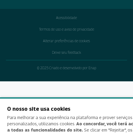
Acessibilidade
Termos de uso e aviso de privacidade
Alterar preferências de cookies
Deixe seu feedback
© 2025 Criado e desenvolvido por Enap
O nosso site usa cookies
Para melhorar a sua experiência na plataforma e prover serviços
personalizados, utilizamos cookies.
Ao concordar, você terá a
a todas as funcionalidades do site.
Se clicar em "Rejeitar", os