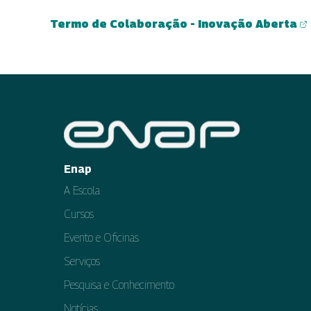
Termo de Colaboração - Inovação Aberta
(abre em nova aba)
Enap
A Escola
Cursos
Evento e Oficinas
Serviços
Pesquisa e Conhecimento
Notícias