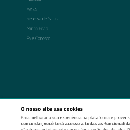
Vagas
Reserva de Salas
Minha Enap
Fale Conosco
O nosso site usa cookies
Acessi
Para melhorar a sua experiência na plataforma e prover s
concordar, você terá acesso a todas as funcionalida
não forem estritamente necessários serão desativados. Par