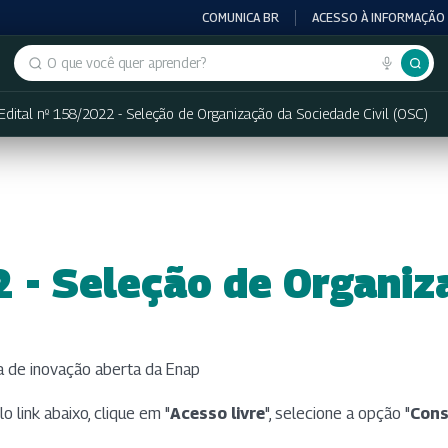
COMUNICA BR
ACESSO À INFORMAÇÃO
Buscar no portal
Edital nº 158/2022 - Seleção de Organização da Sociedade Civil (OSC)
2 - Seleção de Organi
)
ia de inovação aberta da Enap
 link abaixo, clique em "
Acesso livre
", selecione a opção "
Cons