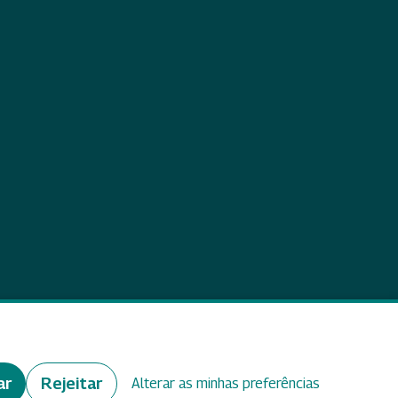
eedback
ar
Rejeitar
Alterar as minhas preferências