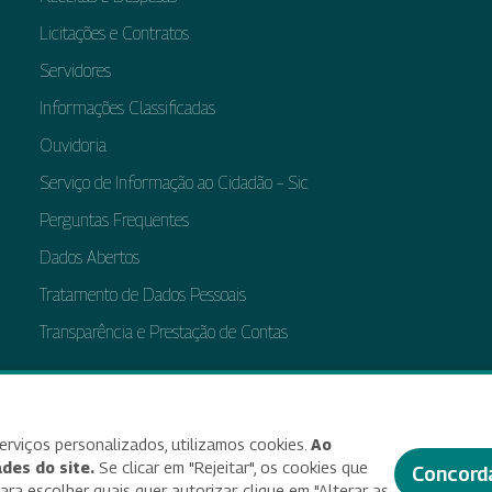
Licitações e Contratos
Servidores
Informações Classificadas
Ouvidoria
Serviço de Informação ao Cidadão – Sic
Perguntas Frequentes
Dados Abertos
Tratamento de Dados Pessoais
Transparência e Prestação de Contas
bilidade
Termos de uso e aviso de privacidade
Alterar preferências de cookies
Deixe seu f
erviços personalizados, utilizamos cookies.
Ao
des do site.
Se clicar em "Rejeitar", os cookies que
Concord
© 2025 Criado e desenvolvido por Enap
a escolher quais quer autorizar, clique em "Alterar as