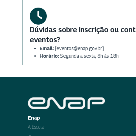
Dúvidas sobre inscrição ou con
eventos?
Email:
[eventos@enap.gov.br]
Horário:
Segunda a sexta, 8h às 18h
Enap
A Escola