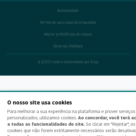
Acessibilidade
Termos de uso e aviso de privacidade
Alterar preferências de cookies
Deixe seu feedback
© 2025 Criado e desenvolvido por Enap
O nosso site usa cookies
Para melhorar a sua experiência na plataforma e prover serviços
personalizados, utilizamos cookies.
Ao concordar, você terá a
a todas as funcionalidades do site.
Se clicar em "Rejeitar", os
cookies que não forem estritamente necessários serão desativa