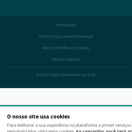
Acessibilidade
Termos de uso e aviso de privacidade
Alterar preferências de cookies
Deixe seu feedback
© 2025 Criado e desenvolvido por Enap
O nosso site usa cookies
Para melhorar a sua experiência na plataforma e prover serviços
personalizados, utilizamos cookies.
Ao concordar, você terá a