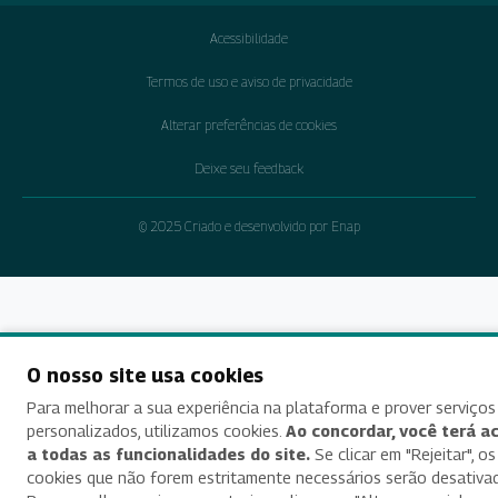
Acessibilidade
Termos de uso e aviso de privacidade
Alterar preferências de cookies
Deixe seu feedback
© 2025 Criado e desenvolvido por Enap
O nosso site usa cookies
Para melhorar a sua experiência na plataforma e prover serviços
personalizados, utilizamos cookies.
Ao concordar, você terá a
a todas as funcionalidades do site.
Se clicar em "Rejeitar", os
cookies que não forem estritamente necessários serão desativa