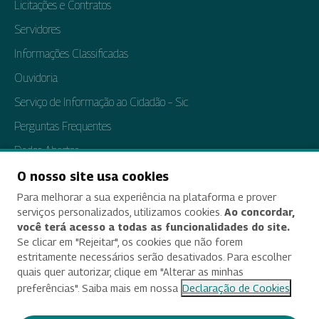
Licitações e Contratos
Servidores
Informações Classificadas
Ouvidoria
Serviço de Informação ao Cidadão – Sic
Perguntas Frequentes
Dados Abertos
Tratamento de Dados Pessoais
O nosso site usa cookies
Para melhorar a sua experiência na plataforma e prover
Transparência e Prestação de Contas
serviços personalizados, utilizamos cookies.
Ao concordar,
você terá acesso a todas as funcionalidades do site.
Se clicar em "Rejeitar", os cookies que não forem
estritamente necessários serão desativados. Para escolher
Acessibilidade
quais quer autorizar, clique em "Alterar as minhas
preferências". Saiba mais em nossa
Declaração de Cookies
Termos de uso e aviso de privacidade
Alterar preferências de cookies