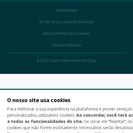
Acessibilidade
Termos de uso e aviso de privacidade
Alterar preferências de cookies
Deixe seu feedback
© 2025 Criado e desenvolvido por Enap
O nosso site usa cookies
Para melhorar a sua experiência na plataforma e prover serviços
personalizados, utilizamos cookies.
Ao concordar, você terá a
a todas as funcionalidades do site.
Se clicar em "Rejeitar", os
cookies que não forem estritamente necessários serão desativa