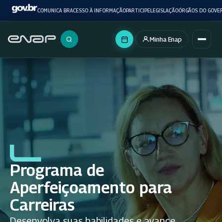
COMUNICA BR
ACESSO À INFORMAÇÃO
PARTICIPE
LEGISLAÇÃO
ÓRGÃOS DO GOVE
Minha Enap
Buscar no portal
Programa de
Aperfeiçoamento para
Carreiras
Desenvolva suas habilidades e avance