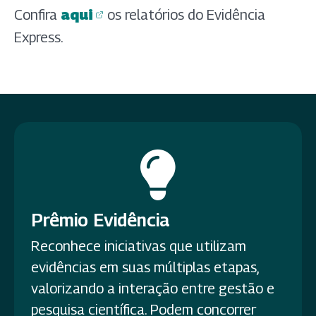
Confira
aqui
os relatórios do Evidência
(abre em nova aba)
(abre em nova aba)
Express.
Prêmio Evidência
Reconhece iniciativas que utilizam
evidências em suas múltiplas etapas,
valorizando a interação entre gestão e
pesquisa científica. Podem concorrer