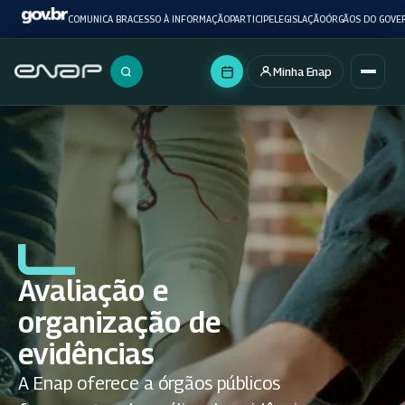
COMUNICA BR
ACESSO À INFORMAÇÃO
PARTICIPE
LEGISLAÇÃO
ÓRGÃOS DO GOVE
Minha Enap
Buscar no portal
Avaliação e
organização de
evidências
A Enap oferece a órgãos públicos