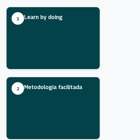
Learn by doing
1
Metodologia facilitada
2