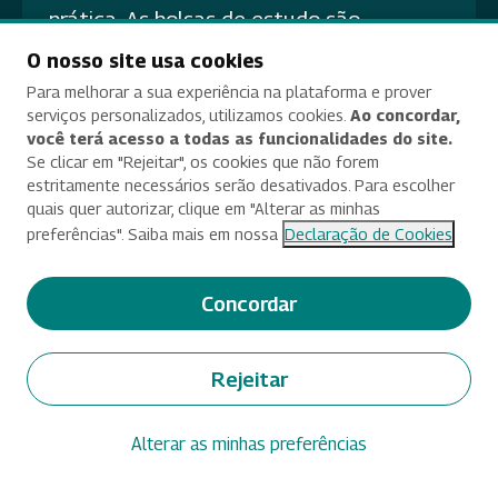
prática. As bolsas de estudo são
destinadas a estudantes, professores,
O nosso site usa cookies
pesquisadores e profissionais
Para melhorar a sua experiência na plataforma e prover
serviços personalizados, utilizamos cookies.
Ao concordar,
interessados em se engajar nas
você terá acesso a todas as funcionalidades do site.
atividades da Escola.
Se clicar em "Rejeitar", os cookies que não forem
estritamente necessários serão desativados. Para escolher
quais quer autorizar, clique em "Alterar as minhas
Saiba mais
preferências". Saiba mais em nossa
Declaração de Cookies
Concordar
Rejeitar
Perguntas
Frequentes
Alterar as minhas preferências