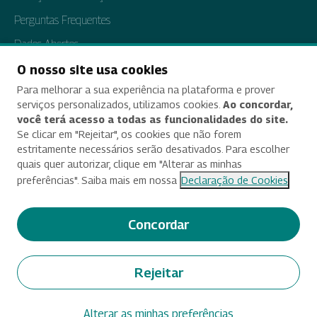
Perguntas Frequentes
Dados Abertos
Tratamento de Dados Pessoais
O nosso site usa cookies
Para melhorar a sua experiência na plataforma e prover
Transparência e Prestação de Contas
serviços personalizados, utilizamos cookies.
Ao concordar,
você terá acesso a todas as funcionalidades do site.
Se clicar em "Rejeitar", os cookies que não forem
estritamente necessários serão desativados. Para escolher
Acessibilidade
quais quer autorizar, clique em "Alterar as minhas
preferências". Saiba mais em nossa
Declaração de Cookies
Termos de uso e aviso de privacidade
Alterar preferências de cookies
Concordar
Deixe seu feedback
Rejeitar
© 2025 Criado e desenvolvido por Enap
Alterar as minhas preferências