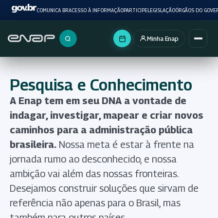
COMUNICA BR
ACESSO À INFORMAÇÃO
PARTICIPE
LEGISLAÇÃO
ÓRGÃOS DO GOVE
Minha Enap
Buscar no portal
Pesquisa e Conhecimento
A Enap tem em seu DNA a vontade de
indagar, investigar, mapear e criar novos
caminhos para a administração pública
brasileira.
Nossa meta é estar à frente na
jornada rumo ao desconhecido, e nossa
ambição vai além das nossas fronteiras.
Desejamos construir soluções que sirvam de
referência não apenas para o Brasil, mas
também para outros países.