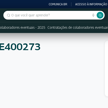
COMUNICA BR
ACESSO À INFORMAÇÃO
Buscar no portal
olaboradores eventuais - 2025
Contratações de colaboradores eventuai
NE400273