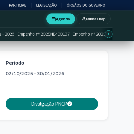
PARTICIPE
LEGISLAÇÃO
ÓRGÃOS DO GOVERNO
Agenda
Minha Enap
s - 2026
Empenho nº 2025NE400137
Empenho nº 2025NE400138
Em
Periodo
02/10/2025 - 30/01/2026
Divulgação PNCP