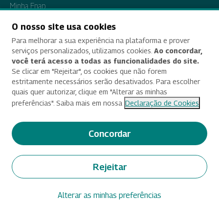
Minha Enap
Fale Conosco
O nosso site usa cookies
Acesso à Informação
Para melhorar a sua experiência na plataforma e prover
serviços personalizados, utilizamos cookies.
Ao concordar,
Institucional
você terá acesso a todas as funcionalidades do site.
Se clicar em "Rejeitar", os cookies que não forem
Ações e Programas
estritamente necessários serão desativados. Para escolher
Participação Social
quais quer autorizar, clique em "Alterar as minhas
preferências". Saiba mais em nossa
Declaração de Cookies
Auditorias
Convênios e Transferências
Concordar
Receitas e Despesas
Licitações e Contratos
Rejeitar
Servidores
Informações Classificadas
Alterar as minhas preferências
Ouvidoria