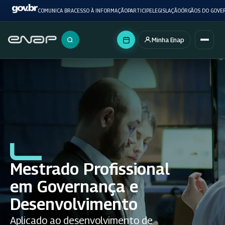
COMUNICA BR
ACESSO À INFORMAÇÃO
PARTICIPE
LEGISLAÇÃO
ÓRGÃOS DO GOVE
Minha Enap
Buscar no portal
Mestrado Profissional
em Governança e
Desenvolvimento
Aplicado ao desenvolvimento de