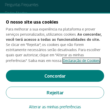
Perguntas Frequentes
Dados Abertos
Tratamento de Dados Pessoais
O nosso site usa cookies
Para melhorar a sua experiência na plataforma e prover
Transparência e Prestação de Contas
serviços personalizados, utilizamos cookies.
Ao concordar,
você terá acesso a todas as funcionalidades do site.
Se clicar em "Rejeitar", os cookies que não forem
estritamente necessários serão desativados. Para escolher
Acessibilidade
quais quer autorizar, clique em "Alterar as minhas
preferências". Saiba mais em nossa
Declaração de Cookies
Termos de uso e aviso de privacidade
Alterar preferências de cookies
Concordar
Deixe seu feedback
Rejeitar
© 2025 Criado e desenvolvido por Enap
Alterar as minhas preferências