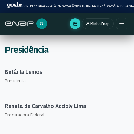
COMUNICA BR
ACESSO À INFORMAÇÃO
PARTICIPE
LEGISLAÇÃO
ÓRGÃOS DO GOVE
Minha Enap
Buscar no portal
Presidência
Betânia Lemos
Presidenta
Renata de Carvalho Accioly Lima
Procuradora Federal