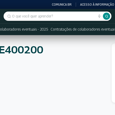
COMUNICA BR
ACESSO À INFORMAÇÃO
Buscar no portal
olaboradores eventuais - 2025
Contratações de colaboradores eventuai
NE400200