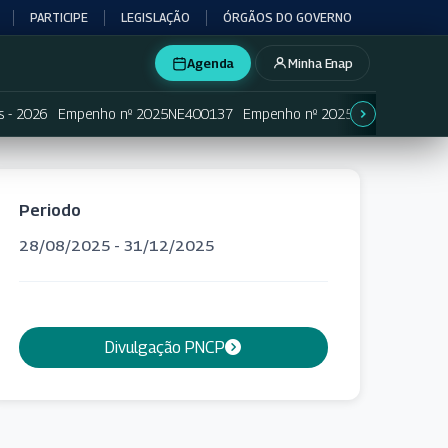
PARTICIPE
LEGISLAÇÃO
ÓRGÃOS DO GOVERNO
Agenda
Minha Enap
s - 2026
Empenho nº 2025NE400137
Empenho nº 2025NE400138
Em
Periodo
28/08/2025 - 31/12/2025
Divulgação PNCP