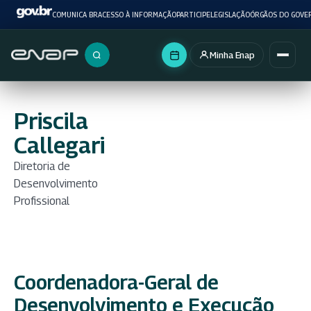
COMUNICA BR
ACESSO À INFORMAÇÃO
PARTICIPE
LEGISLAÇÃO
ÓRGÃOS DO GOVE
Minha Enap
Buscar no portal
Priscila
Callegari
Diretoria de
Desenvolvimento
Profissional
Coordenadora-Geral de
Desenvolvimento e Execução