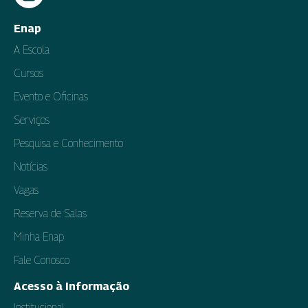
Enap
A Escola
Cursos
Evento e Oficinas
Serviços
Pesquisa e Conhecimento
Notícias
Vagas
Reserva de Salas
Minha Enap
Fale Conosco
Acesso à Informação
Institucional