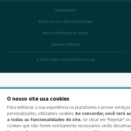
Acessibilidade
Termos de uso e aviso de privacidade
Alterar preferências de cookies
Deixe seu feedback
© 2025 Criado e desenvolvido por Enap
O nosso site usa cookies
Para melhorar a sua experiência na plataforma e prover serviços
personalizados, utilizamos cookies.
Ao concordar, você terá a
a todas as funcionalidades do site.
Se clicar em "Rejeitar", os
cookies que não forem estritamente necessários serão desativa