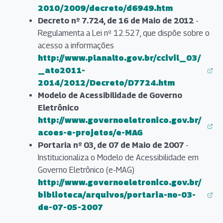
(abre em nova aba)
2010/2009/decreto/d6949.htm
Decreto nº 7.724, de 16 de Maio de 2012
-
Regulamenta a Lei nº 12.527, que dispõe sobre o
acesso a informações
http://www.planalto.gov.br/ccivil_03/
_ato2011-
(abre em nova aba)
2014/2012/Decreto/D7724.htm
Modelo de Acessibilidade de Governo
Eletrônico
http://www.governoeletronico.gov.br/
(abre em nova aba)
acoes-e-projetos/e-MAG
Portaria nº 03, de 07 de Maio de 2007
-
Institucionaliza o Modelo de Acessibilidade em
Governo Eletrônico (e-MAG)
http://www.governoeletronico.gov.br/
biblioteca/arquivos/portaria-no-03-
(abre em nova aba)
de-07-05-2007