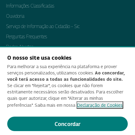
Informações Classificadas
Ouvidoria
Serviço de Informação ao Cidadão – Sic
Perguntas Frequentes
Dados Abertos
Tratamento de Dados Pessoais
O nosso site usa cookies
Para melhorar a sua experiência na plataforma e prover
Transparência e Prestação de Contas
serviços personalizados, utilizamos cookies.
Ao concordar,
você terá acesso a todas as funcionalidades do site.
Se clicar em "Rejeitar", os cookies que não forem
estritamente necessários serão desativados. Para escolher
Acessibilidade
quais quer autorizar, clique em "Alterar as minhas
preferências". Saiba mais em nossa
Declaração de Cookies
Termos de uso e aviso de privacidade
Alterar preferências de cookies
Concordar
Deixe seu feedback