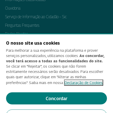
Ouvidoria
Serviço de Informação ao Cidadão – Sic
Perguntas Frequentes
Dados Abertos
Tratamento de Dados Pessoais
O nosso site usa cookies
Para melhorar a sua experiência na plataforma e prover
Transparência e Prestação de Contas
serviços personalizados, utilizamos cookies.
Ao concordar,
você terá acesso a todas as funcionalidades do site.
Se clicar em "Rejeitar", os cookies que não forem
estritamente necessários serão desativados. Para escolher
Acessibilidade
quais quer autorizar, clique em "Alterar as minhas
preferências". Saiba mais em nossa
Declaração de Cookies
Termos de uso e aviso de privacidade
Alterar preferências de cookies
Concordar
Deixe seu feedback