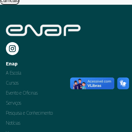
Currículo
Enap
A Escola
Cursos
Evento e Oficinas
Serviços
Pesquisa e Conhecimento
Notícias