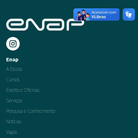
Enap
A Escola
Cursos
Evento e Oficinas
Serviços
Pesquisa e Conhecimento
Notícias
Vagas