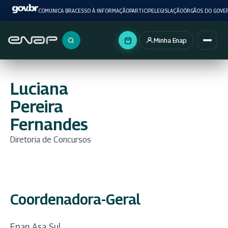
COMUNICA BR
ACESSO À INFORMAÇÃO
PARTICIPE
LEGISLAÇÃO
ÓRGÃOS DO GOVE
Minha Enap
Buscar no portal
Luciana
Pereira
Fernandes
Diretoria de Concursos
Coordenadora-Geral
Enap Asa Sul