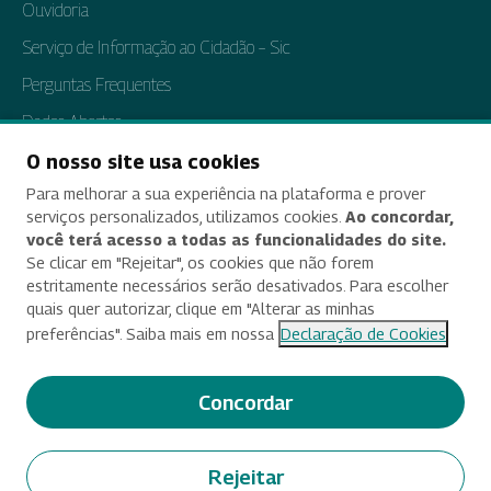
Ouvidoria
Serviço de Informação ao Cidadão – Sic
Perguntas Frequentes
Dados Abertos
Tratamento de Dados Pessoais
O nosso site usa cookies
Para melhorar a sua experiência na plataforma e prover
Transparência e Prestação de Contas
serviços personalizados, utilizamos cookies.
Ao concordar,
você terá acesso a todas as funcionalidades do site.
Se clicar em "Rejeitar", os cookies que não forem
estritamente necessários serão desativados. Para escolher
Acessibilidade
quais quer autorizar, clique em "Alterar as minhas
preferências". Saiba mais em nossa
Declaração de Cookies
Termos de uso e aviso de privacidade
Alterar preferências de cookies
Concordar
Deixe seu feedback
Rejeitar
© 2025 Criado e desenvolvido por Enap