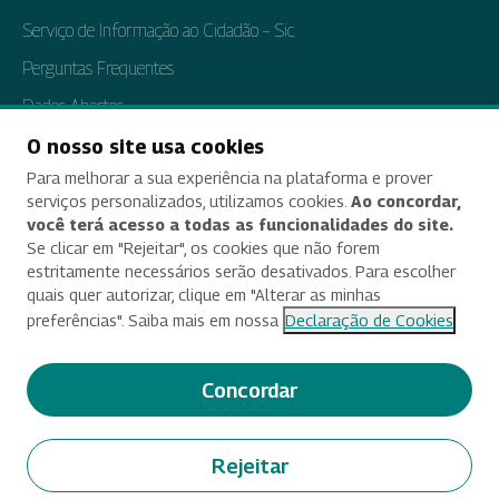
Serviço de Informação ao Cidadão – Sic
Perguntas Frequentes
Dados Abertos
Tratamento de Dados Pessoais
O nosso site usa cookies
Para melhorar a sua experiência na plataforma e prover
Transparência e Prestação de Contas
serviços personalizados, utilizamos cookies.
Ao concordar,
você terá acesso a todas as funcionalidades do site.
Se clicar em "Rejeitar", os cookies que não forem
estritamente necessários serão desativados. Para escolher
Acessibilidade
quais quer autorizar, clique em "Alterar as minhas
preferências". Saiba mais em nossa
Declaração de Cookies
Termos de uso e aviso de privacidade
Alterar preferências de cookies
Concordar
Deixe seu feedback
Rejeitar
© 2025 Criado e desenvolvido por Enap