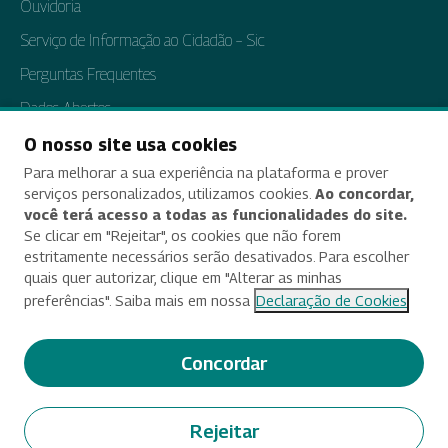
Ouvidoria
Serviço de Informação ao Cidadão – Sic
Perguntas Frequentes
Dados Abertos
Tratamento de Dados Pessoais
O nosso site usa cookies
Para melhorar a sua experiência na plataforma e prover
Transparência e Prestação de Contas
serviços personalizados, utilizamos cookies.
Ao concordar,
você terá acesso a todas as funcionalidades do site.
Se clicar em "Rejeitar", os cookies que não forem
estritamente necessários serão desativados. Para escolher
Acessibilidade
quais quer autorizar, clique em "Alterar as minhas
preferências". Saiba mais em nossa
Declaração de Cookies
Termos de uso e aviso de privacidade
Alterar preferências de cookies
Concordar
Deixe seu feedback
Rejeitar
© 2025 Criado e desenvolvido por Enap