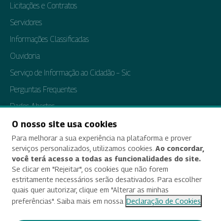
Licitações e Contratos
Servidores
Informações Classificadas
Ouvidoria
Serviço de Informação ao Cidadão – Sic
Perguntas Frequentes
Dados Abertos
Tratamento de Dados Pessoais
O nosso site usa cookies
Para melhorar a sua experiência na plataforma e prover
Transparência e Prestação de Contas
serviços personalizados, utilizamos cookies.
Ao concordar,
você terá acesso a todas as funcionalidades do site.
Se clicar em "Rejeitar", os cookies que não forem
estritamente necessários serão desativados. Para escolher
Acessibilidade
quais quer autorizar, clique em "Alterar as minhas
preferências". Saiba mais em nossa
Declaração de Cookies
Termos de uso e aviso de privacidade